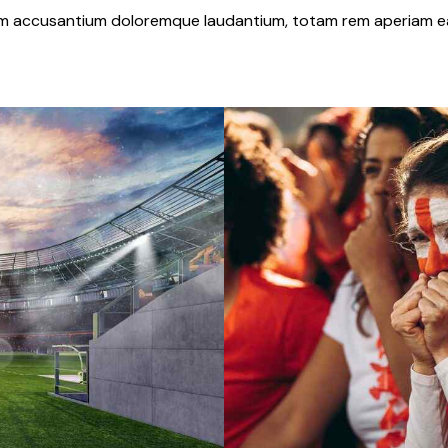
tem accusantium doloremque laudantium, totam rem aperiam eaqu