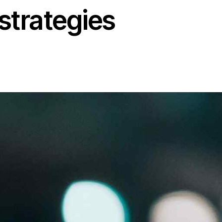
strategies