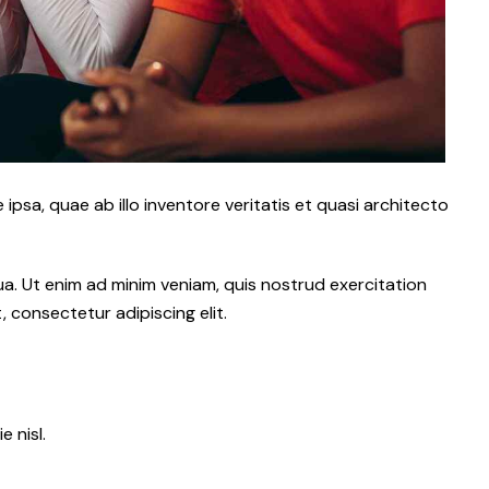
sa, quae ab illo inventore veritatis et quasi architecto
ua. Ut enim ad minim veniam, quis nostrud exercitation
 consectetur adipiscing elit.
 nisl.