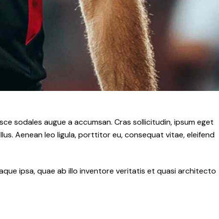
usce sodales augue a accumsan. Cras sollicitudin, ipsum eget
us. Aenean leo ligula, porttitor eu, consequat vitae, eleifend
e ipsa, quae ab illo inventore veritatis et quasi architecto