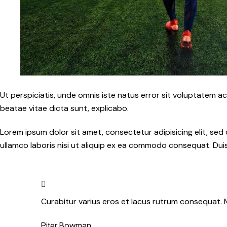
Ut perspiciatis, unde omnis iste natus error sit voluptatem 
beatae vitae dicta sunt, explicabo.
Lorem ipsum dolor sit amet, consectetur adipisicing elit, se
ullamco laboris nisi ut aliquip ex ea commodo consequat. Duis 
Curabitur varius eros et lacus rutrum consequat. M
Piter Bowman