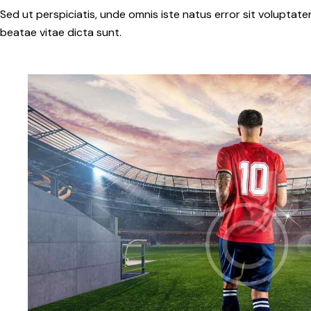
Sed ut perspiciatis, unde omnis iste natus error sit volupta
beatae vitae dicta sunt.