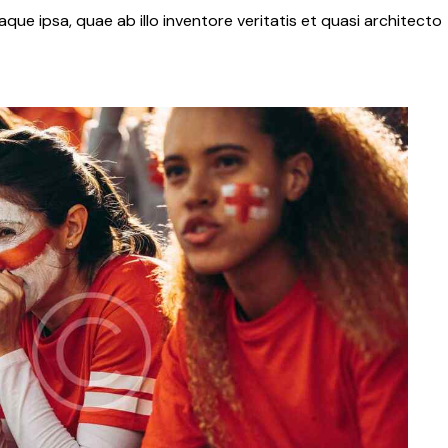
e ipsa, quae ab illo inventore veritatis et quasi architecto