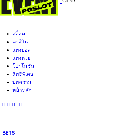
Close
สล็อต
คาสิโน
แทงบอล
แทงหวย
โปรโมชั่น
สิทธิพิเศษ
บทความ
หน้าหลัก
BETS