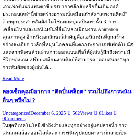
เอฟเฟกต์แนวแฟนตาซี บรรยากาศลึกลับหรือตื่นเต้น องค์
ประกอบเหล่านี้ช่วยสร้างอารมณ์เหมือนกำลัง “เสพงานศิลป์”
ด้วยทุกประสาทสัมผัส ไม่ใช่แค่กดปุ่มสปินเท่านั้น 3. การ
เคลื่อนไหวและแอนิเมชันที่ลื่นไหลเหมือนงาน Animation
คุณภาพสูง อีกหนึ่งเอกลักษณ์สำคัญคือแอนิเมชันที่ถูกสร้าง
อย่างละเอียด วงล้อที่หมุน ไอคอนที่แตกกระจาย เอฟเฟกต์โบนัส
และฉากพิเศษล้วนผ่านการออกแบบเพื่อให้ผู้เล่นรู้สึกถึงความมี
ชีวิตของเกม เปรียบเสมือนงานศิลป์ที่สามารถ “ตอบสนอง” ทุก
การสัมผัสของผู้เล่นได้…
Read More
ลองเช็กคุณมีอาการ “ติดปั่นสล็อต” รวมไปถึงการพนัน
อื่นๆ หรือไม่ ?
Uncategorized
December 6, 2025
562
Views
0
Likes
0
Comments
ในยุคที่เทคโนโลยีเข้าถึงง่ายและทุกอย่างอยู่แค่ปลายนิ้ว การ
เล่นเกมสล็อตออนไลน์และการพนันรูปแบบต่าง ๆ ก็กลายเป็น