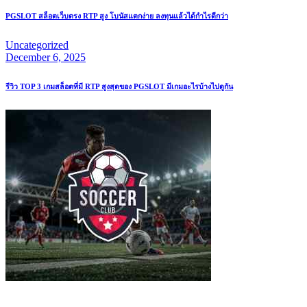
PGSLOT สล็อตเว็บตรง RTP สูง โบนัสแตกง่าย ลงทุนแล้วได้กำไรดีกว่า
Uncategorized
December 6, 2025
รีวิว TOP 3 เกมสล็อตที่มี RTP สูงสุดของ PGSLOT มีเกมอะไรบ้างไปดูกัน