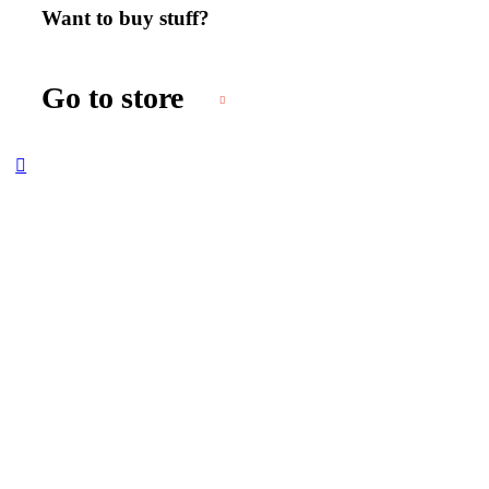
Want to buy stuff?
Go to store