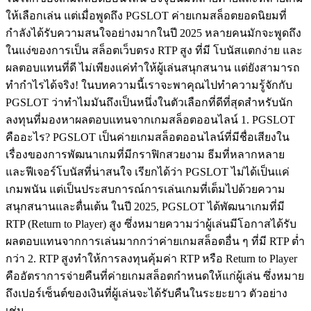
ให้เลือกเล่น แต่เมื่อพูดถึง PGSLOT ค่ายเกมสล็อตยอดนิยมที่
กำลังได้รับความสนใจอย่างมากในปี 2025 หลายคนมักจะพูดถึง
ในแง่ของการเป็น สล็อตเว็บตรง RTP สูง ที่มี โบนัสแตกง่าย และ
ผลตอบแทนที่ดี ไม่เพียงแค่ทำให้ผู้เล่นสนุกสนาน แต่ยังสามารถ
ทำกำไรได้จริง! ในบทความนี้เราจะพาคุณไปทำความรู้จักกับ
PGSLOT ว่าทำไมมันถึงเป็นหนึ่งในตัวเลือกที่ดีที่สุดสำหรับนัก
ลงทุนที่มองหาผลตอบแทนจากเกมสล็อตออนไลน์ 1. PGSLOT
คืออะไร? PGSLOT เป็นค่ายเกมสล็อตออนไลน์ที่มีชื่อเสียงใน
เรื่องของการพัฒนาเกมที่มีกราฟิกสวยงาม ธีมที่หลากหลาย
และฟีเจอร์โบนัสที่น่าสนใจ เรียกได้ว่า PGSLOT ไม่ได้เป็นแค่
เกมพนัน แต่เป็นประสบการณ์การเล่นเกมที่เต็มไปด้วยความ
สนุกสนานและตื่นเต้น ในปี 2025, PGSLOT ได้พัฒนาเกมที่มี
RTP (Return to Player) สูง ซึ่งหมายความว่าผู้เล่นมีโอกาสได้รับ
ผลตอบแทนจากการเล่นมากกว่าค่ายเกมสล็อตอื่น ๆ ที่มี RTP ต่ำ
กว่า 2. RTP สูงทำให้การลงทุนคุ้มค่า RTP หรือ Return to Player
คืออัตราการจ่ายคืนที่ค่ายเกมสล็อตกำหนดให้แก่ผู้เล่น ซึ่งหมาย
ถึงเปอร์เซ็นต์ของเงินที่ผู้เล่นจะได้รับคืนในระยะยาว ตัวอย่าง
เช่น…