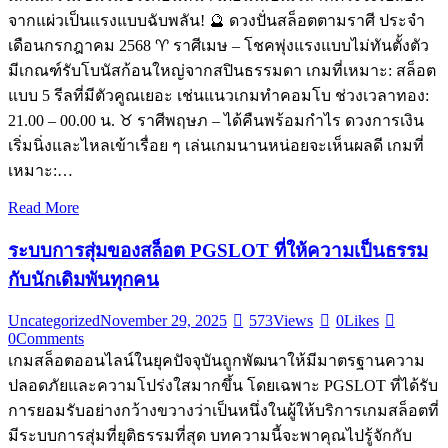
จากแผ่วเป็นแรงแบบฉับพลัน! 🔮 ดวงปั่นสล็อตตามราศี ประจำ
เดือนกรกฎาคม 2568 ♈ ราศีเมษ – โชคพุ่งแรงแบบไม่ทันตั้งตัว
มีเกณฑ์รับโบนัสก้อนใหญ่จากสปินธรรมดา เกมที่เหมาะ: สล็อต
แบบ 5 รีลที่มีตัวคูณเยอะ เช่นแนวเกมทำคอมโบ ช่วงเวลาทอง:
21.00 – 00.00 น. ♉ ราศีพฤษภ – ได้คืนพร้อมกำไร ดวงการเงิน
เริ่มนิ่งและไหลเข้าเรื่อย ๆ เล่นเกมนานหน่อยจะเห็นผลดี เกมที่
เหมาะ:…
Read More
ระบบการสุ่มของสล็อต PGSLOT ที่ให้ความเป็นธรรม
กับนักเดิมพันทุกคน
Uncategorized
November 29, 2025
573
Views
0
Likes
0
Comments
เกมสล็อตออนไลน์ในยุคปัจจุบันถูกพัฒนาให้มีมาตรฐานความ
ปลอดภัยและความโปร่งใสมากขึ้น โดยเฉพาะ PGSLOT ที่ได้รับ
การยอมรับอย่างกว้างขวางว่าเป็นหนึ่งในผู้ให้บริการเกมสล็อตที่
มีระบบการสุ่มที่ยุติธรรมที่สุด บทความนี้จะพาคุณไปรู้จักกับ