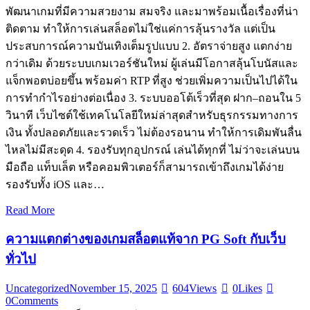
พัฒนาเกมที่มีความสวยงาม สมจริง และมาพร้อมเนื้อเรื่องที่น่า
ติดตาม ทำให้การเล่นสล็อตไม่ใช่แค่การลุ้นรางวัล แต่เป็น
ประสบการณ์ความบันเทิงเต็มรูปแบบ 2. อัตราจ่ายสูง แตกง่าย
กว่าเดิม ด้วยระบบเกมเวอร์ชันใหม่ ผู้เล่นมีโอกาสลุ้นโบนัสและ
แจ็กพอตบ่อยขึ้น พร้อมค่า RTP ที่สูง ช่วยเพิ่มความเป็นไปได้ใน
การทำกำไรอย่างต่อเนื่อง 3. ระบบออโต้เร็วที่สุด ฝาก–ถอนใน 5
วินาที เว็บไซต์ใช้เทคโนโลยีใหม่ล่าสุดสำหรับธุรกรรมทางการ
เงิน ทั้งปลอดภัยและรวดเร็ว ไม่ต้องรอนาน ทำให้การเดิมพันลื่น
ไหลไม่มีสะดุด 4. รองรับทุกอุปกรณ์ เล่นได้ทุกที่ ไม่ว่าจะเล่นบน
มือถือ แท็บเล็ต หรือคอมพิวเตอร์ก็สามารถเข้าถึงเกมได้ง่าย
รองรับทั้ง iOS และ…
Read More
ความแตกต่างของเกมสล็อตแท้จาก PG Soft กับเว็บ
ทั่วไป
Uncategorized
November 15, 2025
604
Views
0
Likes
0
Comments