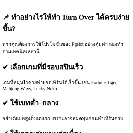
📌 ทำอย่างไรให้ทำ Turn Over ได้ครบง่าย
ขึ้น?
หากคุณต้องการใช้โปรโมชั่นของ Pgslot อย่างคุ้มค่า ลองทำ
ตามเทคนิคเหล่านี้:
✔ เลือกเกมที่มีรอบสปินเร็ว
เกมที่หมุนไวช่วยทำยอดเทิร์นได้เร็วขึ้น เช่น Fortune Tiger,
Mahjong Ways, Lucky Neko
✔ ใช้เบทต่ำ–กลาง
อย่าเร่งเบทสูงตั้งแต่แรก เพราะอาจหมดทุนก่อนทำเทิร์นครบ