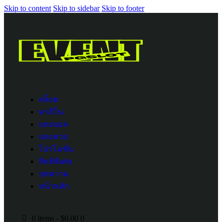
Skip to content
Skip to sidebar
Skip to footer
สล็อต
คาสิโน
แทงบอล
แทงหวย
โปรโมชั่น
สิทธิพิเศษ
บทความ
หน้าหลัก
0 items
-
$0.00
0