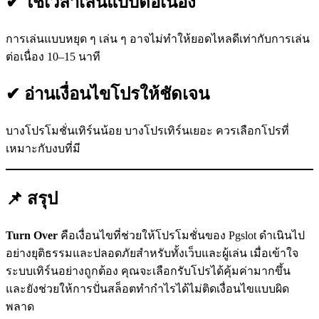
✔ ใช้เวลาเล่นแบบต่อเนื่อง
การเล่นแบบหยุด ๆ เล่น ๆ อาจไม่ทำให้ยอดไหลดีเท่ากับการเล่น
ต่อเนื่อง 10–15 นาที
✔ อ่านเงื่อนไขโปรให้ชัดเจน
บางโปรโมชั่นเทิร์นน้อย บางโปรเทิร์นเยอะ ควรเลือกโปรที่
เหมาะกับงบที่มี
📌 สรุป
Turn Over
คือเงื่อนไขที่ช่วยให้โปรโมชั่นของ Pgslot ดำเนินไป
อย่างยุติธรรมและปลอดภัยสำหรับทั้งเว็บและผู้เล่น เมื่อเข้าใจ
ระบบเทิร์นอย่างถูกต้อง คุณจะเลือกรับโปรได้คุ้มค่ามากขึ้น
และยังช่วยให้การปั่นสล็อตทำกำไรได้ไม่ติดเงื่อนไขแบบผิด
พลาด