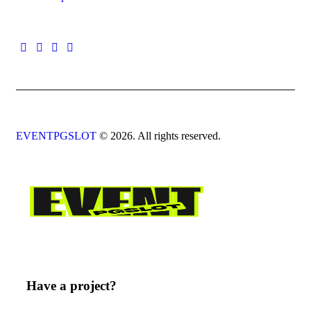
EVENTPGSLOT
© 2026. All rights reserved.
Have a project?