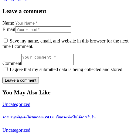
Leave a comment
Name
E-mail
Save my name, email, and website in this browser for the next
time I comment.
Comment
I agree that my submitted data is being collected and stored.
You May Also Like
Uncategorized
ความสนุกที่คุณจะได้รับจาก PGSLOT เว็บตรง ที่หาไม่ได้จากเว็บอื่น
Uncategorized