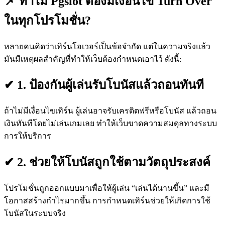
📌 ทำไม Pgslot ต้องมีเงื่อนไข Turn Over
ในทุกโปรโมชั่น?
หลายคนคิดว่าเทิร์นโอเวอร์เป็นข้อจำกัด แต่ในความจริงแล้ว
มันมีเหตุผลสำคัญที่ทำให้เว็บต้องกำหนดเอาไว้ ดังนี้:
✔ 1. ป้องกันผู้เล่นรับโบนัสแล้วถอนทันที
ถ้าไม่มีเงื่อนไขเทิร์น ผู้เล่นอาจรับเครดิตฟรีหรือโบนัส แล้วถอน
เงินทันทีโดยไม่เล่นเกมเลย ทำให้เว็บขาดความสมดุลทางระบบ
การให้บริการ
✔ 2. ช่วยให้โบนัสถูกใช้ตามวัตถุประสงค์
โปรโมชั่นถูกออกแบบมาเพื่อให้ผู้เล่น “เล่นได้นานขึ้น” และมี
โอกาสสร้างกำไรมากขึ้น การกำหนดเทิร์นช่วยให้เกิดการใช้
โบนัสในระบบจริง