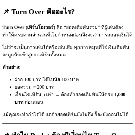
📌 Turn Over คืออะไร?
Turn Over (เทิร์นโอเวอร์)
คือ “ยอดเดิมพันรวม” ที่ผู้เล่นต้อง
ทำให้ครบตามจำนวนที่เว็บกำหนดก่อนจึงจะสามารถถอนเงินได้
ไม่ว่าจะเป็นการเล่นได้หรือเล่นเสีย ทุกการหมุนที่ใช้เงินเดิมพัน
จะถูกนับเข้าสู่ยอดเทิร์นทั้งหมด
ตัวอย่าง:
ฝาก 100 บาท ได้โบนัส 100 บาท
ยอดรวม = 200 บาท
เงื่อนไขเทิร์น 5 เท่า → ต้องทำยอดเดิมพันให้ครบ
1,000
บาท
ก่อนถอน
แม้คุณจะทำกำไรได้ แต่ถ้ายอดเทิร์นยังไม่ถึง ก็จะยังถอนไม่ได้