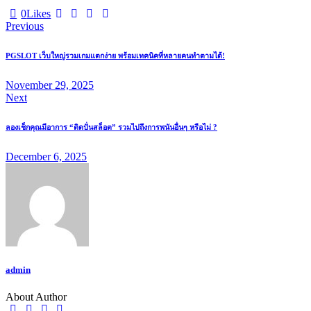
0
Likes
Previous
PGSLOT เว็บใหญ่รวมเกมแตกง่าย พร้อมเทคนิคที่หลายคนทำตามได้!
November 29, 2025
Next
ลองเช็กคุณมีอาการ “ติดปั่นสล็อต” รวมไปถึงการพนันอื่นๆ หรือไม่ ?
December 6, 2025
admin
About Author