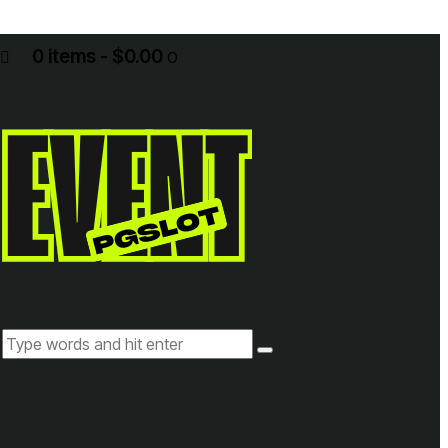
0 items
-
$0.00
0