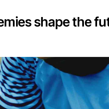
emies shape the fut