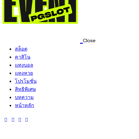
Close
สล็อต
คาสิโน
แทงบอล
แทงหวย
โปรโมชั่น
สิทธิพิเศษ
บทความ
หน้าหลัก