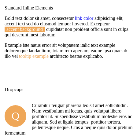
Standard Inline Elements
Bold text
dolor sit amet, consectetur
link color
adipisicing elit,
accent text sed do eiusmod tempor hovered. Excepteur
accent background
cupidatat non proident officia sunt in culpa
qui deserunt mest laborum.
Example
iste natus error sit voluptatem italic text example
doloremque laudantium, totam rem aperiam, eaque ipsa quae ab
illo vei
tooltip example
architecto beatae explicabo.
Dropcaps
Curabitur feugiat pharetra leo sit amet sollicitudin.
Nam vestibulum mi lectus, quis volutpat libero
Q
porttitor ut. Suspendisse vestibulum molestie eros ac
aliquam. Sed at ligula tempus, porttitor tortora,
pellentesque neque. Cras a neque quis dolor pretium
fermentum.