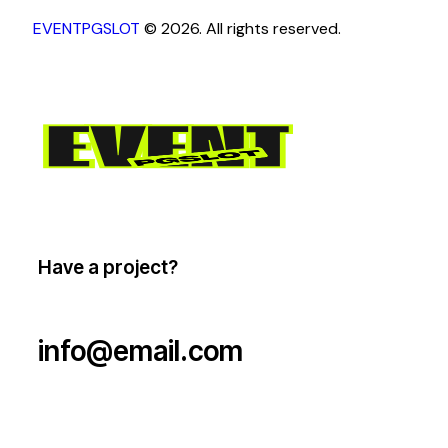
EVENTPGSLOT
© 2026. All rights reserved.
Have a project?
info@email.com