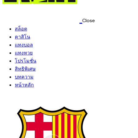
Close
สล็อต
คาสิโน
แทงบอล
แทงหวย
โปรโมชั่น
สิทธิพิเศษ
บทความ
หน้าหลัก