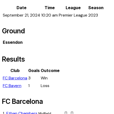
Date
Time
League
Season
September 21, 2024
10:20 am
Premier League
2023
Ground
Essendon
Results
Club
Goals
Outcome
FC Barcelona
3
Win
FC Bayern
1
Loss
FC Barcelona
1
Ethan Chambers
Midfield