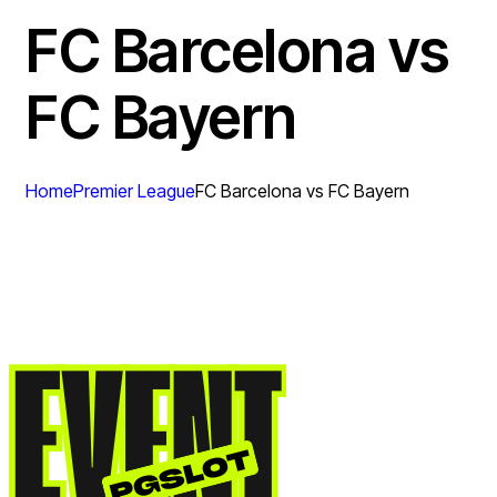
FC Barcelona vs
FC Bayern
Home
Premier League
FC Barcelona vs FC Bayern