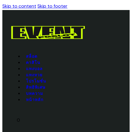
Skip to content
Skip to footer
สล็อต
คาสิโน
แทงบอล
แทงหวย
โปรโมชั่น
สิทธิพิเศษ
บทความ
หน้าหลัก
0