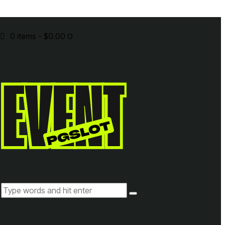
0 items
-
$0.00
0