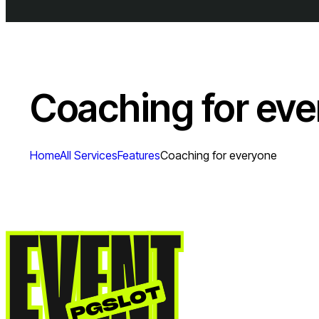
Coaching for ev
Home
All Services
Features
Coaching for everyone