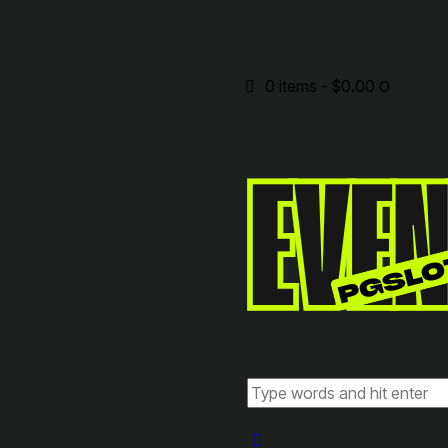
0 items
-
$0.00
0