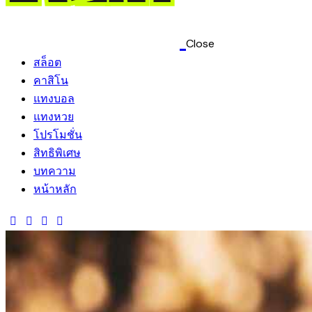
Close
สล็อต
คาสิโน
แทงบอล
แทงหวย
โปรโมชั่น
สิทธิพิเศษ
บทความ
หน้าหลัก