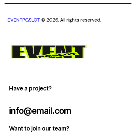
EVENTPGSLOT
© 2026. All rights reserved.
Have a project?
info@email.com
Want to join our team?