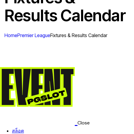
Results Calendar
Home
Premier League
Fixtures & Results Calendar
Close
สล็อต