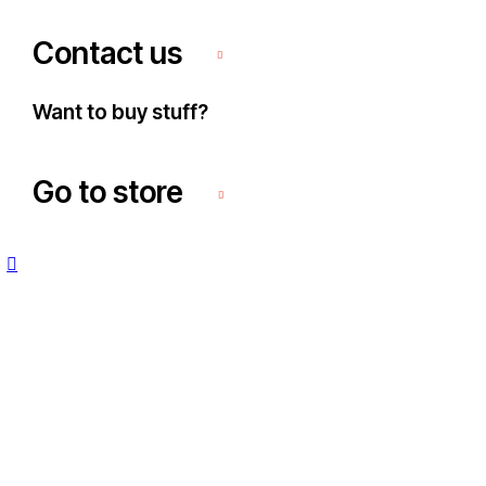
Contact us
Want to buy stuff?
Go to store