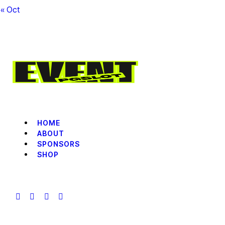
« Oct
HOME
ABOUT
SPONSORS
SHOP