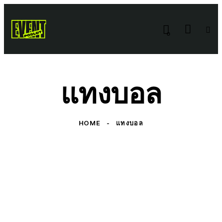
0
แทงบอล
HOME
แทงบอล