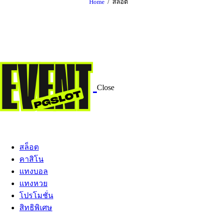
Home
สล็อต
Close
สล็อต
คาสิโน
แทงบอล
แทงหวย
โปรโมชั่น
สิทธิพิเศษ