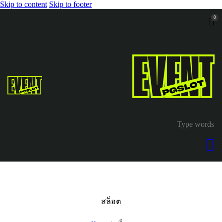
Skip to content
Skip to footer
0
สล็อต